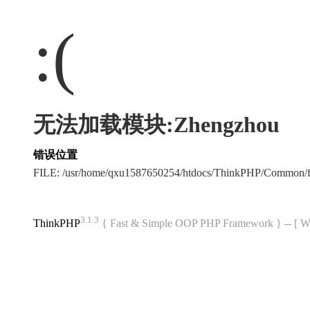
:(
无法加载模块:Zhengzhou
错误位置
FILE: /usr/home/qxu1587650254/htdocs/ThinkPHP/Common/
3.1.3
ThinkPHP
{ Fast & Simple OOP PHP Framework } -- 