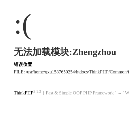
:(
无法加载模块:Zhengzhou
错误位置
FILE: /usr/home/qxu1587650254/htdocs/ThinkPHP/Common/
3.1.3
ThinkPHP
{ Fast & Simple OOP PHP Framework } -- 