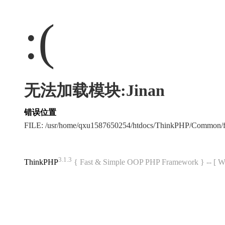
:(
无法加载模块:Jinan
错误位置
FILE: /usr/home/qxu1587650254/htdocs/ThinkPHP/Common/
3.1.3
ThinkPHP
{ Fast & Simple OOP PHP Framework } -- 