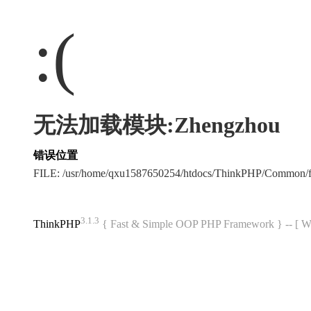
:(
无法加载模块:Zhengzhou
错误位置
FILE: /usr/home/qxu1587650254/htdocs/ThinkPHP/Common/
3.1.3
ThinkPHP
{ Fast & Simple OOP PHP Framework } -- 