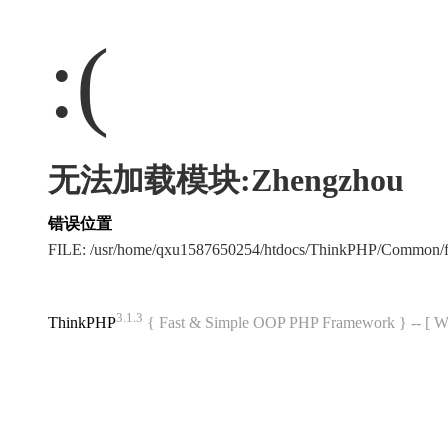
:(
无法加载模块:Zhengzhou
错误位置
FILE: /usr/home/qxu1587650254/htdocs/ThinkPHP/Common/
3.1.3
ThinkPHP
{ Fast & Simple OOP PHP Framework } -- 