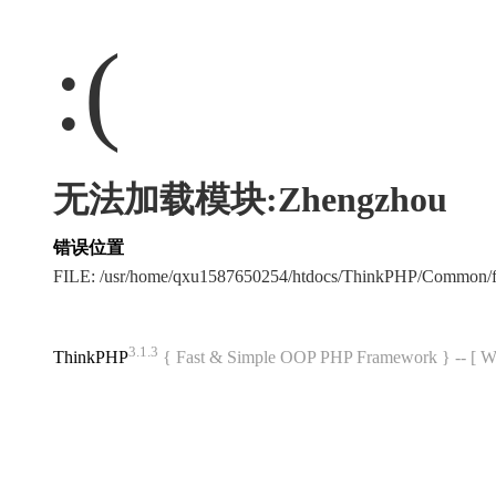
:(
无法加载模块:Zhengzhou
错误位置
FILE: /usr/home/qxu1587650254/htdocs/ThinkPHP/Common/
3.1.3
ThinkPHP
{ Fast & Simple OOP PHP Framework } -- 