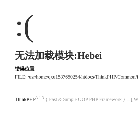
:(
无法加载模块:Hebei
错误位置
FILE: /usr/home/qxu1587650254/htdocs/ThinkPHP/Common/
3.1.3
ThinkPHP
{ Fast & Simple OOP PHP Framework } -- 