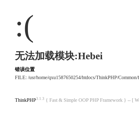
:(
无法加载模块:Hebei
错误位置
FILE: /usr/home/qxu1587650254/htdocs/ThinkPHP/Common/
3.1.3
ThinkPHP
{ Fast & Simple OOP PHP Framework } -- 