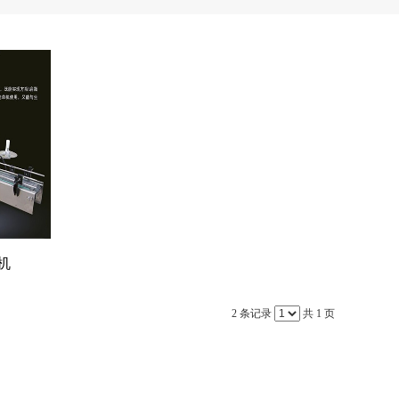
机
2 条记录
共 1 页