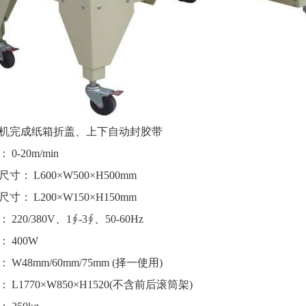
机完成纸箱折盖、上下自动封胶带
：
0-20m/min
尺寸：
L600×W500×H500mm
尺寸：
L200×W150×H150mm
：
220/380V、1∮-3∮、50-60Hz
：
400W
：
W48mm/60mm/75mm (择一使用)
：
L1770×W850×H1520(不含前后滚筒架)