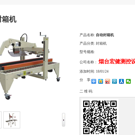
封箱机
产品名称:
自动封箱机
产品分类:
封箱机
型号规格:
烟台宏健测控
公司名称：
添加时间:
18/01/24
分 享:
二 维 码: